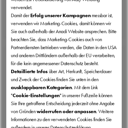
verwendet.
Full-service bank with FinTech DNA - Anadi Bank
Damit der
Erfolg unserer Kampagnen
messbar ist,
continues to grow
verwenden wir Marketing-Cookies, damit können wir
READ MORE
Sie auch außerhalb der Anadi Website ansprechen. Bitte
beachten Sie, dass Marketing-Cookies auch von
Partnerdiensten betrieben werden, die Daten in den USA
und anderen Drittländern außerhalb der EU verarbeiten,
12/21/2021
Milestone for Anadi Bank: More than 100 partner
für die kein angemessener Datenschutz besteht.
branches with MARIE
Detaillierte Infos
über Art, Herkunft, Speicherdauer
und Zweck der Cookies finden Sie unten in den
Shortly after the start of the nationwide rollout, Anadi
ausklappbaren Kategorien
. Mit dem Link
Bank's "MARIE" cooperation has already passed the 100
"
Cookie-Einstellungen
" in unserer Fußzeile können
partner tobacconists mark. In line with the MARIE motto
Sie Ihre getroffene Entscheidung jederzeit ohne Angabe
"The bank comes to the tobacconist", more and more
von Gründen
widerrufen oder anpassen
. Weitere
customers throughout Austria can look forward to banking
Informationen zu den verwendeten Cookies finden Sie
services in a tobacconist near them. The business model
außerdem in unserer
Datenschutzerklärung
.