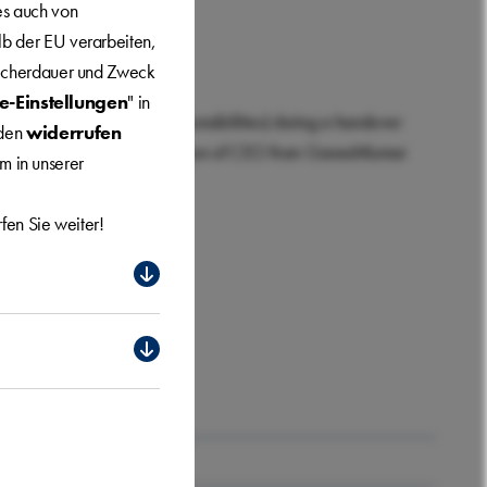
es auch von
lb der EU verarbeiten,
eicherdauer und Zweck
e-Einstellungen
" in
 will hand over (his responsibilities) during a handover
nden
widerrufen
uly, and will assume the position of CEO from GaneshKumar
m in unserer
fen Sie weiter!
ienz unserer Google