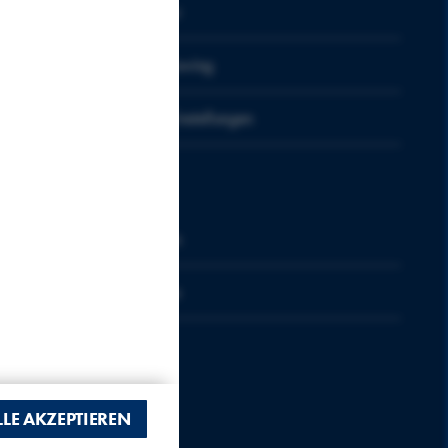
Disclaimer
lche individuellen
Whistleblowing
Cookie-Einstellungen
eren und um zu
Follow us
LinkedIn
bung.
Youtube
utzer-ID, die für diese
 sicher, dass Daten von
.
ZURÜCKZIEHEN
LLE AKZEPTIEREN