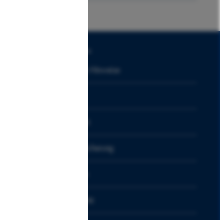
chzuführen. Durch die
Rechtliches
rstellen, dass die
hritt bleibt während
Rechtliche Hinweise
GMSG
BeSt.-KeSt.
Einlagensicherung
spiel Ihre bevorzugte
Impressum
Datenschutz