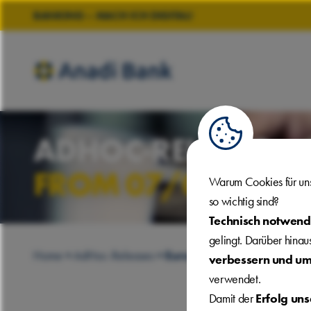
BANKING – MACH ICH DIGITAL!
ADHOC-RELEASE:
FROM 07/02/202
Warum Cookies für un
so wichtig sind?
Technisch notwend
gelingt. Darüber hina
Home
AdHoc-Releases
Euro Adhoc – Corporate
verbessern und um
verwendet.
Damit der
Erfolg un