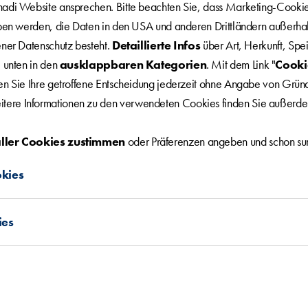
adi Website ansprechen. Bitte beachten Sie, dass Marketing-Cooki
eben werden, die Daten in den USA und anderen Drittländern außerha
nt board:
ener Datenschutz besteht.
Detaillierte Infos
über Art, Herkunft, Sp
 unten in den
ausklappbaren Kategorien
. Mit dem Link "
Cooki
d leave the Bank as planned, effective 31.7.2020. Mr. Krishnamoorthi
en Sie Ihre getroffene Entscheidung jederzeit ohne Angabe von Grü
has been sworn in as a member of the management board effective 1 J
itere Informationen zu den verwendeten Cookies finden Sie außerde
aller Cookies zustimmen
oder Präferenzen angeben und schon sur
kies
act us:
ies
com | gültig: 1 Jahr und 28 Tage
rtige User ID.
nversion-Import
sierte Verarbeitung von Informationen über Abschlüsse, um die Effiz
.com | gültig: 30 Minuten
ern.
tige Session ID.