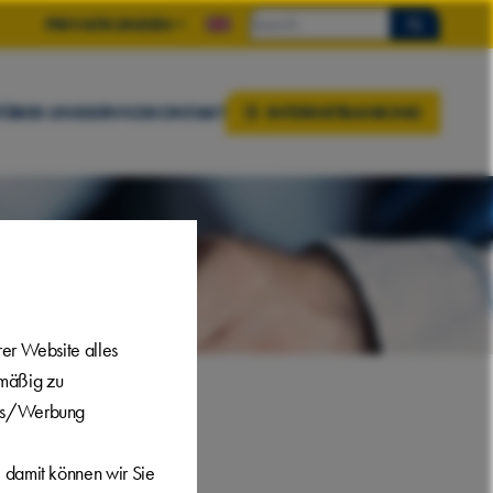
PRIVATKUNDEN
SUBMIT
T
ÜBER UNS
SERVICE
KONTAKT
INTERNETBANKING
er Website alles
lmäßig zu
Ads/Werbung
 damit können wir Sie