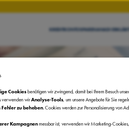
KREDIT
KONTO
SPAREN
ANADI ERKLÄR
0
s
ige Cookies
benötigen wir zwingend, damit bei Ihrem Besuch unser
us verwenden wir
Analyse-Tools
, um unsere Angebote für Sie rege
 News 07/02/2020 (EN)
 Fehler zu beheben
. Cookies werden zur Personalisierung von 
serer Kampagnen
messbar ist, verwenden wir Marketing-Cookies,