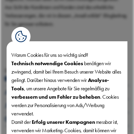
Aus Sicht der Kundinnen und Kunden sind das erhebliche
Verbesserungen, die wir in diesem „Anadi erklärt“-Blogbeitrag
für Sie genauer erläutern.
Warum Cookies für uns
so wichtig sind?
Technisch notwendige Cookies
benötigen wir
Diese Seite
im Überblick
zwingend, damit bei Ihrem Besuch unserer Website alles
Alle Änderungen im Überblick
gelingt. Darüber hinaus verwenden wir
Analyse-
Tools
, um unsere Angebote für Sie regelmäßig zu
SEPA-Echtzeitüberweisungen
verbessern und um Fehler zu beheben
. Cookies
werden zur Personalisierung von Ads/Werbung
Die neue Empfängerüberprüfung
verwendet.
Wichtige Fragen & Antworten
Damit der
Erfolg unserer Kampagnen
messbar ist,
verwenden wir Marketing-Cookies, damit können wir