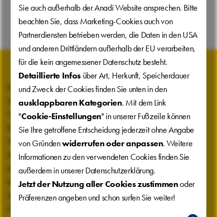
Sie auch außerhalb der Anadi Website ansprechen. Bitte
beachten Sie, dass Marketing-Cookies auch von
Partnerdiensten betrieben werden, die Daten in den USA
und anderen Drittländern außerhalb der EU verarbeiten,
für die kein angemessener Datenschutz besteht.
Detaillierte Infos
über Art, Herkunft, Speicherdauer
Das änderte
sich für Sie
und Zweck der Cookies finden Sie unten in den
SEPA-Echtzeitüberweisung (Instant Payment)
ausklappbaren Kategorien
. Mit dem Link
Wenn Sie im SEPA-Raum, also auch innerhalb Österreichs, in
"
Cookie-Einstellungen
" in unserer Fußzeile können
Euro überweisen, steht Ihnen nun die Echtzeitüberweisung zur
Sie Ihre getroffene Entscheidung jederzeit ohne Angabe
Verfügung. Das Geld wird dann, sofern das Empfängerkonto
von Gründen
widerrufen oder anpassen
. Weitere
Instant Payment unterstützt, innerhalb weniger Sekunden
Informationen zu den verwendeten Cookies finden Sie
überwiesen. (
Details
)
außerdem in unserer
Datenschutzerklärung
.
EmpfängerÜberprüfung (VoP – VeriFication of Payee)
Jetzt der Nutzung aller Cookies zustimmen
oder
Zeitgleich mit der Instant Payment-Verordnung wurde auch die
Präferenzen angeben und schon surfen Sie weiter!
Überprüfung der Kombination aus IBAN und Namen bei SEPA-