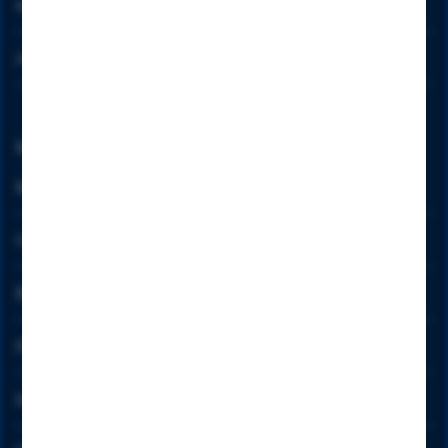
Imprint [EN]
Sitzungsspeicher-Element von hotjar.com | gültig:
Session
Jobs [EN]
Wird gesetzt, wenn eine Aufzeichnung beginnt. Wird
gelesen, wenn das Aufzeichnungsmodul initialisiert wird,
um festzustellen, ob der Benutzer bereits in einer
Rechtliches
Aufzeichnung in einer bestimmten Sitzung ist.
_hjRecordingLastActivity
Rechtliche Hinweise
Speicherelement der Sitzung von hotjar.com | gültig:
Session
GMSG
Wird aktualisiert, wenn eine Benutzeraufzeichnung
beginnt und wenn Daten an den Server gesendet werden
BeSt.-KeSt.
(der Benutzer fährt eine Aktion aus, die Hotjar
Einlagensicherung
aufzeichnet).
Impressum