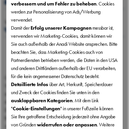
beschwerde-anadi@grawe-bankengruppe.at
verbessern und um Fehler zu beheben
. Cookies
werden zur Personalisierung von Ads/Werbung
verwendet.
Telefonisch
Damit der
Erfolg unserer Kampagnen
messbar ist,
+43(0) 2682 605 3200
verwenden wir Marketing-Cookies, damit können wir
Sie auch außerhalb der Anadi Website ansprechen. Bitte
beachten Sie, dass Marketing-Cookies auch von
Partnerdiensten betrieben werden, die Daten in den USA
und anderen Drittländern außerhalb der EU verarbeiten,
für die kein angemessener Datenschutz besteht.
Grundsätze der Beschwerdestelle
Detaillierte Infos
über Art, Herkunft, Speicherdauer
Wir setzen uns mit jeder Beschwerde sachlich und fair
und Zweck der Cookies finden Sie unten in den
auseinander. Dabei achten wir auf Ihre Sicht und die Sicht der
ausklappbaren Kategorien
. Mit dem Link
Anadi Bank.
"
Cookie-Einstellungen
" in unserer Fußzeile können
Die Anadi Bank unterliegt in ihrer Tätigkeit rechtlichen
Sie Ihre getroffene Entscheidung jederzeit ohne Angabe
Rahmenbedingungen. Bitte verstehen Sie, dass die Einhaltung
von Gründen
widerrufen oder anpassen
. Weitere
von rechtlichen Bestimmungen außer Diskussion steht. Weiters