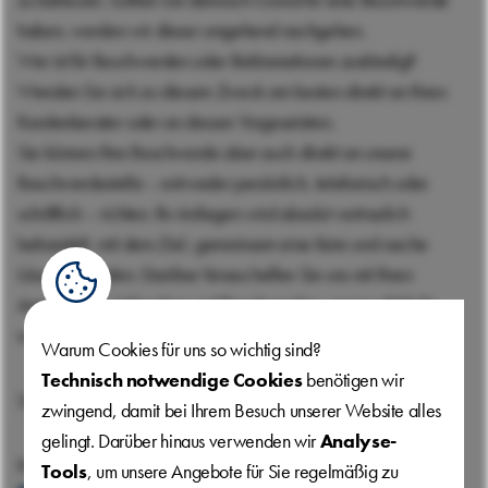
haben, werden wir dieser umgehend nachgehen.
Wer ist für Beschwerden oder Reklamationen zuständig?
Wenden Sie sich zu diesem Zweck am besten direkt an Ihren
Kundenberater oder an dessen Vorgesetzten.
Sie können Ihre Beschwerde aber auch direkt an unsere
Beschwerdestelle – entweder persönlich, telefonisch oder
schriftlich – richten. Ihr Anliegen wird absolut vertraulich
behandelt, mit dem Ziel, gemeinsam eine faire und rasche
Lösung zu finden. Darüber hinaus helfen Sie uns mit Ihren
Anregungen, Wünschen und Beschwerden, unsere Abläufe
noch kundenfreundlicher zu gestalten.
Warum Cookies für uns
so wichtig sind?
Technisch notwendige Cookies
benötigen wir
SO ERREICHEN
SIE UNS:
zwingend, damit bei Ihrem Besuch unserer Website alles
gelingt. Darüber hinaus verwenden wir
Analyse-
Per E-Mail
Tools
, um unsere Angebote für Sie regelmäßig zu